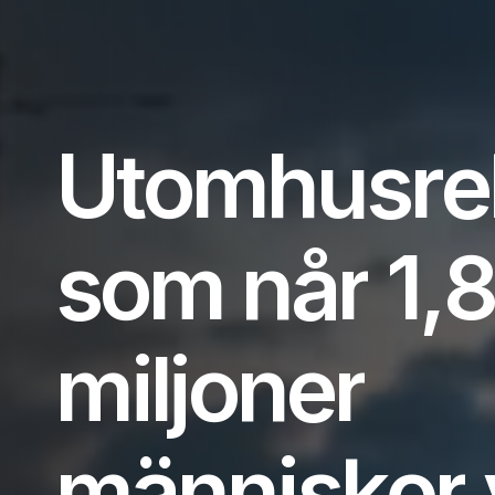
U
t
o
m
h
u
s
r
e
s
o
m
n
å
r
1
,
m
i
l
j
o
n
e
r
m
ä
n
n
i
s
k
o
r