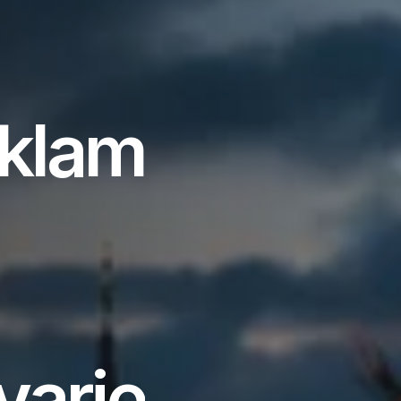
k
l
a
m
8
v
a
r
j
e